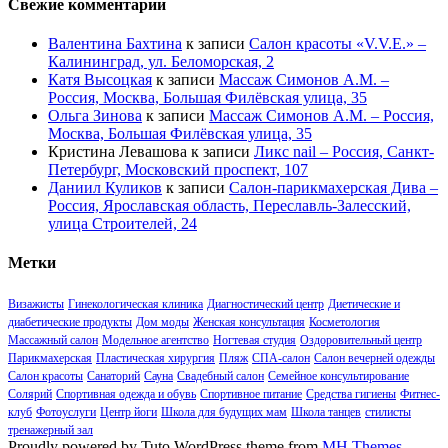
Свежие комментарии
Валентина Бахтина
к записи
Салон красоты «V.V.E.» –
Калининград, ул. Беломорская, 2
Катя Высоцкая
к записи
Массаж Симонов А.М. –
Россия, Москва, Большая Филёвская улица, 35
Ольга Зинова
к записи
Массаж Симонов А.М. – Россия,
Москва, Большая Филёвская улица, 35
Кристина Левашова
к записи
Ликс nail – Россия, Санкт-
Петербург, Московский проспект, 107
Даниил Куликов
к записи
Салон-парикмахерская Дива –
Россия, Ярославская область, Переславль-Залесский,
улица Строителей, 24
Метки
Визажисты
Гинекологическая клиника
Диагностический центр
Диетические и
диабетические продукты
Дом моды
Женская консультация
Косметология
Массажный салон
Модельное агентство
Ногтевая студия
Оздоровительный центр
Парикмахерская
Пластическая хирургия
Пляж
СПА-салон
Салон вечерней одежды
Салон красоты
Санаторий
Сауна
Свадебный салон
Семейное консультирование
Солярий
Спортивная одежда и обувь
Спортивное питание
Средства гигиены
Фитнес-
клуб
Фотоуслуги
Центр йоги
Школа для будущих мам
Школа танцев
стилисты
тренажерный зал
Proudly powered by Tuto WordPress theme from
MH Themes