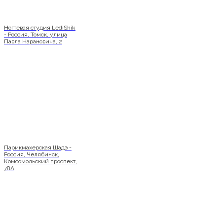
Ногтевая студия LediShik
- Россия, Томск, улица
Павла Нарановича, 2
Парикмахерская Шадэ -
Россия, Челябинск,
Комсомольский проспект,
78А