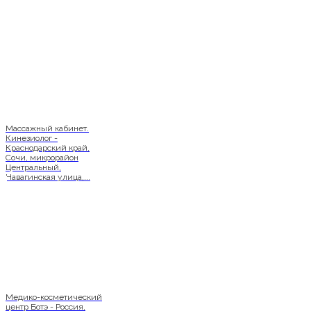
Массажный кабинет.
Кинезиолог -
Краснодарский край,
Сочи, микрорайон
Центральный,
Навагинская улица,...
Медико-косметический
центр Ботэ - Россия,