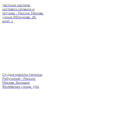
Частные мастера
ногтевого сервиса и
татуажа - Россия, Москва,
улица Яблочкова, 28,
корп. 1
Студия красоты Натальи
Рябухиной - Россия,
Москва, Большая
Филёвская улица, 37к1