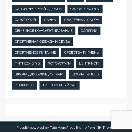
САЛОН ВЕЧЕРНЕЙ ОДЕЖДЫ
САЛОН КРАСОТЫ
САНАТОРИЙ
САУНА
СВАДЕБНЫЙ САЛОН
СЕМЕЙНОЕ КОНСУЛЬТИРОВАНИЕ
СОЛЯРИЙ
СПОРТИВНАЯ ОДЕЖДА И ОБУВЬ
СПОРТИВНОЕ ПИТАНИЕ
СРЕДСТВА ГИГИЕНЫ
ФИТНЕС-КЛУБ
ФОТОУСЛУГИ
ЦЕНТР ЙОГИ
ШКОЛА ДЛЯ БУДУЩИХ МАМ
ШКОЛА ТАНЦЕВ
СТИЛИСТЫ
ТРЕНАЖЕРНЫЙ ЗАЛ
Proudly powered by Tuto WordPress theme from
MH Themes