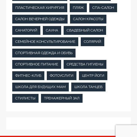
ПЛАСТИЧЕСКАЯ ХИРУРГИЯ
ПЛЯЖ
СПА-САЛОН
САЛОН ВЕЧЕРНЕЙ ОДЕЖДЫ
САЛОН КРАСОТЫ
САНАТОРИЙ
САУНА
СВАДЕБНЫЙ САЛОН
СЕМЕЙНОЕ КОНСУЛЬТИРОВАНИЕ
СОЛЯРИЙ
СПОРТИВНАЯ ОДЕЖДА И ОБУВЬ
СПОРТИВНОЕ ПИТАНИЕ
СРЕДСТВА ГИГИЕНЫ
ФИТНЕС-КЛУБ
ФОТОУСЛУГИ
ЦЕНТР ЙОГИ
ШКОЛА ДЛЯ БУДУЩИХ МАМ
ШКОЛА ТАНЦЕВ
СТИЛИСТЫ
ТРЕНАЖЕРНЫЙ ЗАЛ