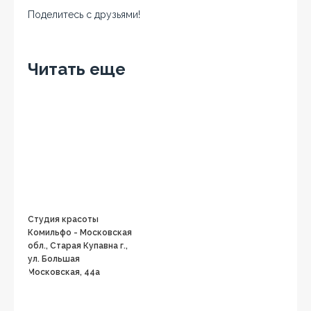
Поделитесь с друзьями!
Facebook
Twitter
Вконтакте
Google+
OK
Читать еще
Студия красоты
Комильфо - Московская
обл., Старая Купавна г.,
ул. Большая
Московская, 44а