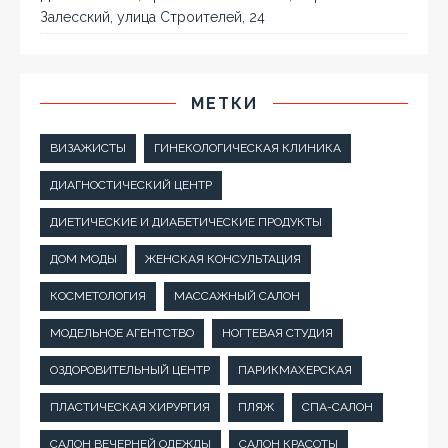
Залесский, улица Строителей, 24
МЕТКИ
ВИЗАЖИСТЫ
ГИНЕКОЛОГИЧЕСКАЯ КЛИНИКА
ДИАГНОСТИЧЕСКИЙ ЦЕНТР
ДИЕТИЧЕСКИЕ И ДИАБЕТИЧЕСКИЕ ПРОДУКТЫ
ДОМ МОДЫ
ЖЕНСКАЯ КОНСУЛЬТАЦИЯ
КОСМЕТОЛОГИЯ
МАССАЖНЫЙ САЛОН
МОДЕЛЬНОЕ АГЕНТСТВО
НОГТЕВАЯ СТУДИЯ
ОЗДОРОВИТЕЛЬНЫЙ ЦЕНТР
ПАРИКМАХЕРСКАЯ
ПЛАСТИЧЕСКАЯ ХИРУРГИЯ
ПЛЯЖ
СПА-САЛОН
САЛОН ВЕЧЕРНЕЙ ОДЕЖДЫ
САЛОН КРАСОТЫ